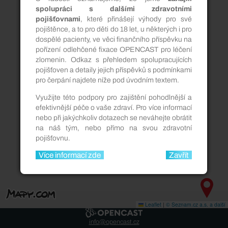
spolupráci s dalšími zdravotními
pojišťovnami
, které přinášejí výhody pro své
pojištěnce, a to pro děti do 18 let, u některých i pro
dospělé pacienty, ve věci finančního příspěvku na
pořízení odlehčené fixace OPENCAST pro léčení
5
7
zlomenin. Odkaz s přehledem spolupracujících
6
pojišťoven a detaily jejich příspěvků s podmínkami
3
14
3
5
2
pro čerpání najdete níže pod úvodním textem.
5
7
6
2
2
Využijte této podpory pro zajištění pohodlnější a
3
5
3
efektivnější péče o vaše zdraví. Pro více informací
nebo při jakýchkoliv dotazech se neváhejte obrátit
na náš tým, nebo přímo na svou zdravotní
pojišťovnu.
2
Více informací zde
Zavřít
Leaflet
|
© Seznam.cz a.s. a další
info@opencast.cz