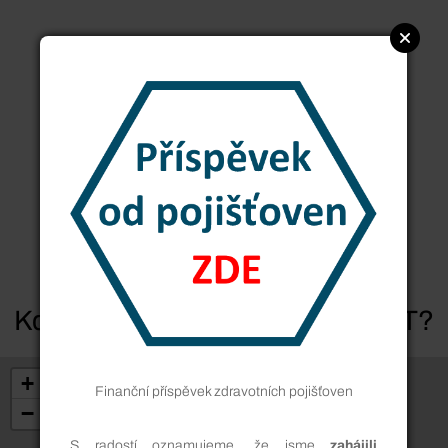
Kde je možné získat OPENCAST?
+
Finanční příspěvek zdravotních pojišťoven
−
S radostí oznamujeme, že jsme
zahájili